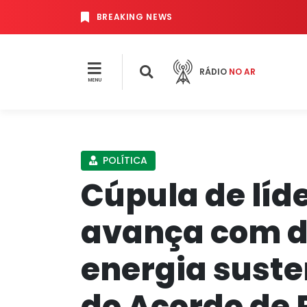
BREAKING NEWS
RÁDIO
NO AR
MENU
POLÍTICA
Cúpula de líd
avança com d
energia suste
do Acordo de 