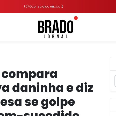
(0) Ocorreu algo errado :'(
a compara
va daninha e diz
resa se golpe
 bem-sucedido