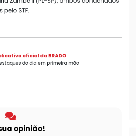
rla Zambelli (PL-SP), ambos condenados
s pelo STF.
licativo oficial da BRADO
destaques do dia em primeira mão
sua opinião!