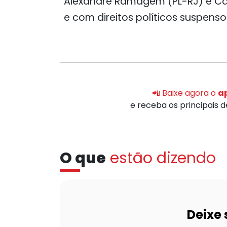
Alexandre Ramagem (PL-RJ) e Ca
e com direitos políticos suspenso
📲 Baixe agora o
ap
e receba os principais 
O que
estão dizendo
Deixe 