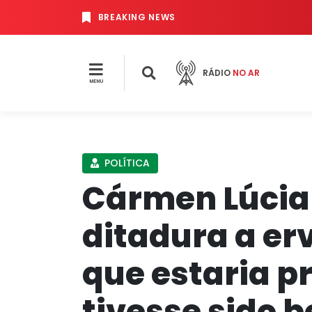
BREAKING NEWS
RÁDIO
NO AR
MENU
POLÍTICA
Cármen Lúci
ditadura a er
que estaria p
tivesse sido