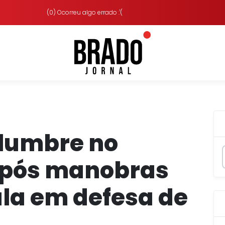
(0) Ocorreu algo errado :'(
olumbre no
após manobras
ula em defesa de