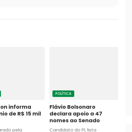
POLÍTICA
lton informa
Flávio Bolsonaro
io de R$ 15 mil
declara apoio a 47
nomes ao Senado
arado pela
Candidato do PL lista