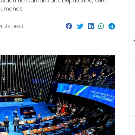
aprovado na Câmara dos Deputados, será
 Humanos
26 ÀS 10H44