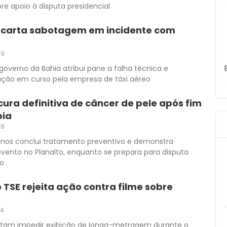
re apoio à disputa presidencial
carta sabotagem em incidente com
59
overno da Bahia atribui pane a falha técnica e
ação em curso pela empresa de táxi aéreo
cura definitiva de câncer de pele após fim
pia
48
anos conclui tratamento preventivo e demonstra
ento no Planalto, enquanto se prepara para disputa
ro
 TSE rejeita ação contra filme sobre
34
entam impedir exibição de longa-metragem durante o