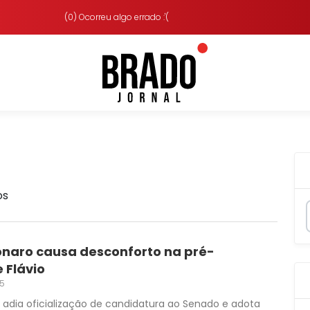
(0) Ocorreu algo errado :'(
os
onaro causa desconforto na pré-
Flávio
25
adia oficialização de candidatura ao Senado e adota