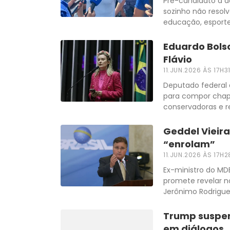
Pré-candidato a de
sozinho não resol
educação, esporte
Eduardo Bols
Flávio
11.JUN.2026 ÀS 17H3
Deputado federal
para compor chapa
conservadoras e 
Geddel Vieira
“enrolam”
11.JUN.2026 ÀS 17H2
Ex-ministro do MD
promete revelar n
Jerônimo Rodrigu
Trump suspen
em diálogos