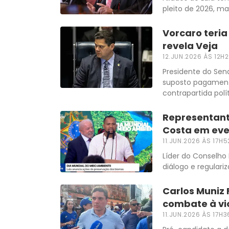
pleito de 2026, ma
Vorcaro teria
revela Veja
12.JUN.2026 ÀS 12H
Presidente do Sen
suposto pagamento
contrapartida polí
Representante
Costa em eve
11.JUN.2026 ÀS 17H5
Líder do Conselho
diálogo e regulari
Carlos Muniz 
combate à vi
11.JUN.2026 ÀS 17H3