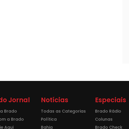
do Jornal
Notícias
Especiais
 a Brado
Todas as Categorias
Brado Rádio
com a Brado
Política
Colunas
e Aqui
Bahia
Brado Check