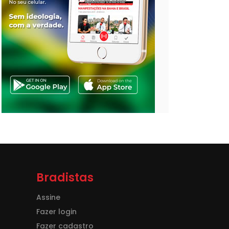
Bradistas
Assine
Fazer login
Fazer cadastro