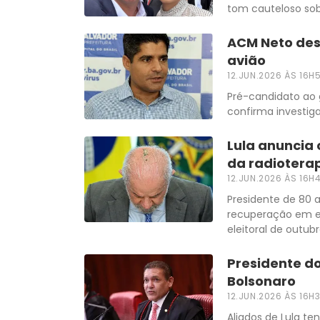
tom cauteloso sob
ACM Neto des
avião
12.JUN.2026 ÀS 16H
Pré-candidato ao g
confirma investig
Lula anuncia 
da radiotera
12.JUN.2026 ÀS 16H
Presidente de 80 
recuperação em ev
eleitoral de outub
Presidente do
Bolsonaro
12.JUN.2026 ÀS 16H
Aliados de Lula t