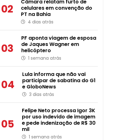
Câmara relatam furto de
02
celulares em convenção do
PT na Bahia
4 dias atrás
PF aponta viagem de esposa
de Jaques Wagner em
03
helicóptero
1 semana atrás
Lula informa que não vai
participar de sabatina do G1
04
e GloboNews
3 dias atrás
Felipe Neto processa Igor 3K
por uso indevido de imagem
05
e pede indenização de R$ 30
mil
1 semana atrás