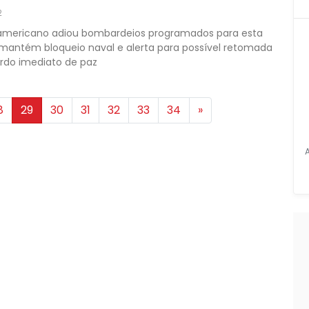
2
-americano adiou bombardeios programados para esta
 mantém bloqueio naval e alerta para possível retomada
rdo imediato de paz
8
29
30
31
32
33
34
»