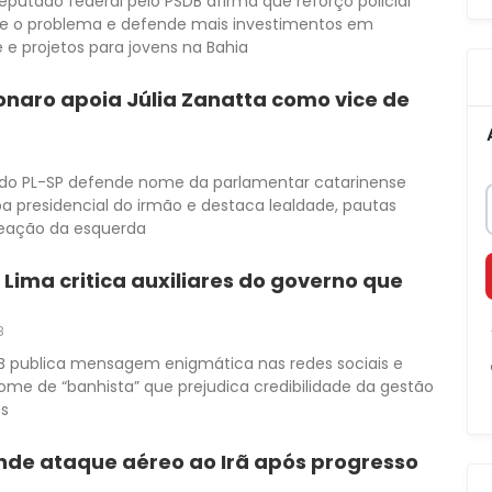
putado federal pelo PSDB afirma que reforço policial
ve o problema e defende mais investimentos em
 e projetos para jovens na Bahia
onaro apoia Júlia Zanatta como vice de
1
 do PL-SP defende nome da parlamentar catarinense
 presidencial do irmão e destaca lealdade, pautas
reação da esquerda
 Lima critica auxiliares do governo que
8
B publica mensagem enigmática nas redes sociais e
ome de “banhista” que prejudica credibilidade da gestão
es
de ataque aéreo ao Irã após progresso