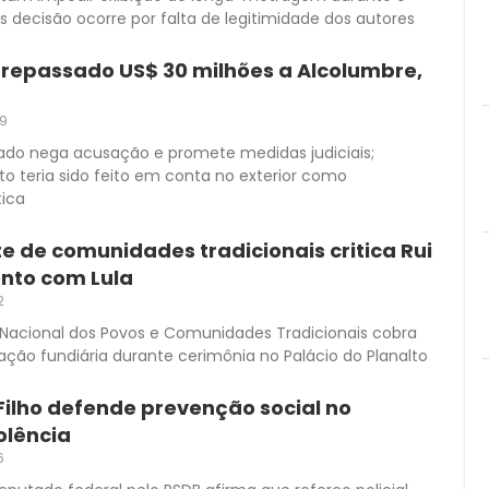
s decisão ocorre por falta de legitimidade dos autores
 repassado US$ 30 milhões a Alcolumbre,
29
ado nega acusação e promete medidas judiciais;
 teria sido feito em conta no exterior como
tica
 de comunidades tradicionais critica Rui
nto com Lula
2
 Nacional dos Povos e Comunidades Tradicionais cobra
zação fundiária durante cerimônia no Palácio do Planalto
Filho defende prevenção social no
olência
6