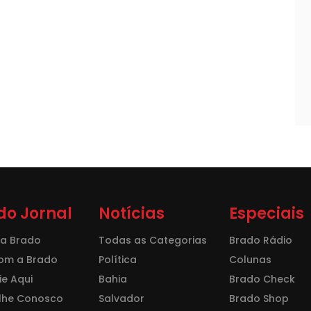
do Jornal
Notícias
Especiais
 a Brado
Todas as Categorias
Brado Rádio
com a Brado
Política
Colunas
e Aqui
Bahia
Brado Check
lhe Conosco
Salvador
Brado Shop