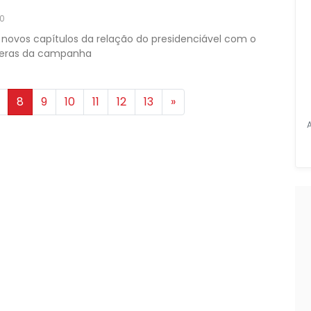
20
novos capítulos da relação do presidenciável com o
peras da campanha
8
9
10
11
12
13
»