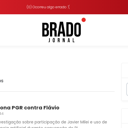
(0) Ocorreu algo errado :'(
os
ona PGR contra Flávio
44
stigação sobre participação de Javier Milei e uso de
ncia artificial durante convenção do PL