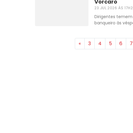
Vorcaro
23.JUL.2026 ÀS 17H
Dirigentes temem 
banqueiro às vés
«
3
4
5
6
7