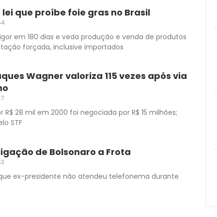
lei que proíbe foie gras no Brasil
54
gor em 180 dias e veda produção e venda de produtos
ntação forçada, inclusive importados
ques Wagner valoriza 115 vezes após via
no
47
 R$ 28 mil em 2000 foi negociada por R$ 15 milhões;
elo STF
igação de Bolsonaro a Frota
53
que ex-presidente não atendeu telefonema durante