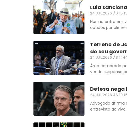
Lula sanciona 
24.JUL.2026 ÀS 15H
Norma entra em vi
obtidos por alime
Terreno de Ja
de seu gover
24.JUL.2026 ÀS 14H
Área comprada por
venda suspensa p
Defesa nega l
24.JUL.2026 ÀS 10H
Advogado afirma 
entrevista ao vivo