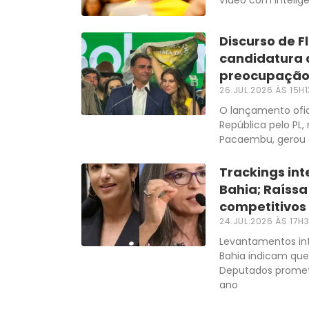
Discurso de 
candidatura 
preocupação 
26.JUL.2026 ÀS 15H1
O lançamento ofici
República pelo PL,
Pacaembu, gerou 
Trackings in
Bahia; Raíss
competitivos
24.JUL.2026 ÀS 17H
Levantamentos inte
Bahia indicam que
Deputados promete
ano