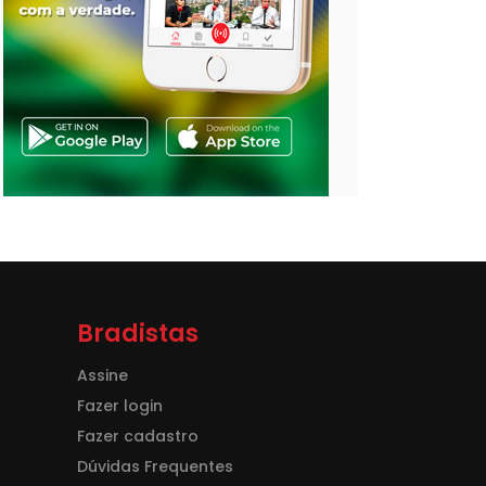
Bradistas
Assine
Fazer login
Fazer cadastro
Dúvidas Frequentes