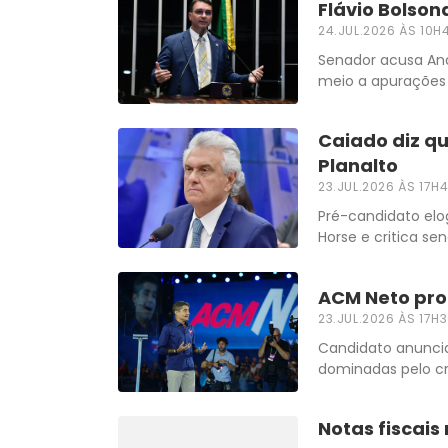
Flávio Bolsona
24.JUL.2026 ÀS 10H
Senador acusa And
meio a apurações
Caiado diz qu
Planalto
23.JUL.2026 ÀS 17H
Pré-candidato elo
Horse e critica se
ACM Neto pro
23.JUL.2026 ÀS 17H
Candidato anuncia
dominadas pelo c
Notas fiscais