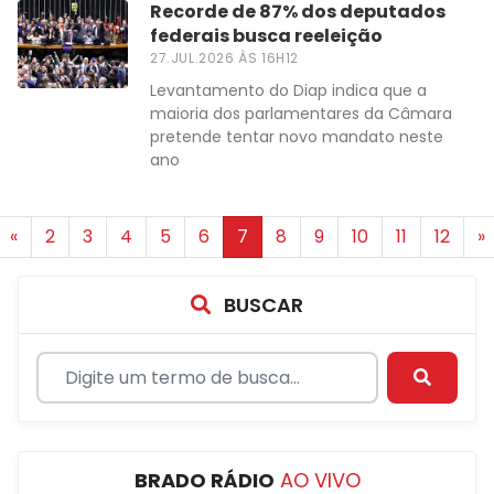
Recorde de 87% dos deputados
federais busca reeleição
27.JUL.2026 ÀS 16H12
Levantamento do Diap indica que a
maioria dos parlamentares da Câmara
pretende tentar novo mandato neste
ano
«
2
3
4
5
6
7
8
9
10
11
12
»
BUSCAR
BRADO RÁDIO
AO VIVO