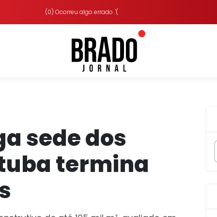
(0) Ocorreu algo errado :'(
iga sede dos
ituba termina
s