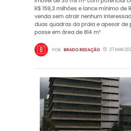
Imóvel de 35 mil m² com potencial co
R$ 159,3 milhões e lance mínimo de R
venda sem atrair nenhum interessad
duas quadras da praia e apesar de p
posse em área de 814 m²
27.MAR.202
POR:
BRADO REDAÇÃO