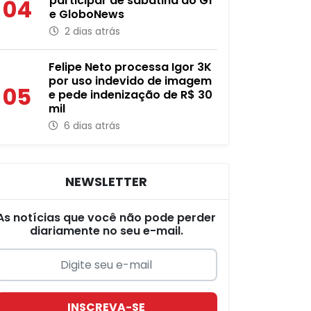
participar de sabatina do G1
04
e GloboNews
2 dias atrás
Felipe Neto processa Igor 3K
por uso indevido de imagem
05
e pede indenização de R$ 30
mil
6 dias atrás
NEWSLETTER
As notícias que você não pode perder
diariamente no seu e-mail.
INSCREVA-SE