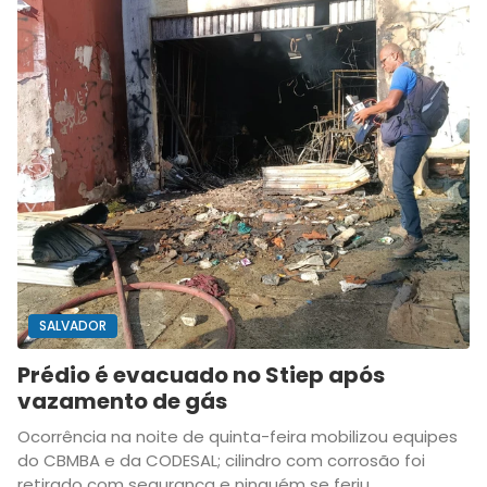
SALVADOR
Prédio é evacuado no Stiep após
vazamento de gás
Ocorrência na noite de quinta-feira mobilizou equipes
do CBMBA e da CODESAL; cilindro com corrosão foi
retirado com segurança e ninguém se feriu