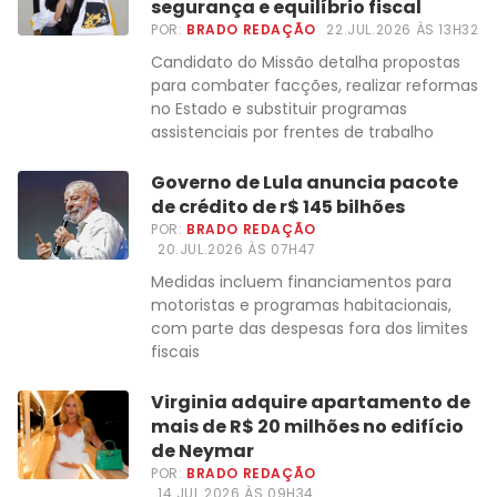
segurança e equilíbrio fiscal
POR:
BRADO REDAÇÃO
22.JUL.2026 ÀS 13H32
Candidato do Missão detalha propostas
para combater facções, realizar reformas
no Estado e substituir programas
assistenciais por frentes de trabalho
Governo de Lula anuncia pacote
de crédito de r$ 145 bilhões
POR:
BRADO REDAÇÃO
20.JUL.2026 ÀS 07H47
Medidas incluem financiamentos para
motoristas e programas habitacionais,
com parte das despesas fora dos limites
fiscais
Virginia adquire apartamento de
mais de R$ 20 milhões no edifício
de Neymar
POR:
BRADO REDAÇÃO
14.JUL.2026 ÀS 09H34