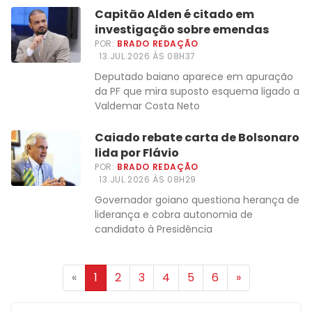
Capitão Alden é citado em
investigação sobre emendas
POR:
BRADO REDAÇÃO
13.JUL.2026 ÀS 08H37
Deputado baiano aparece em apuração
da PF que mira suposto esquema ligado a
Valdemar Costa Neto
Caiado rebate carta de Bolsonaro
lida por Flávio
POR:
BRADO REDAÇÃO
13.JUL.2026 ÀS 08H29
Governador goiano questiona herança de
liderança e cobra autonomia de
candidato à Presidência
«
1
2
3
4
5
6
»