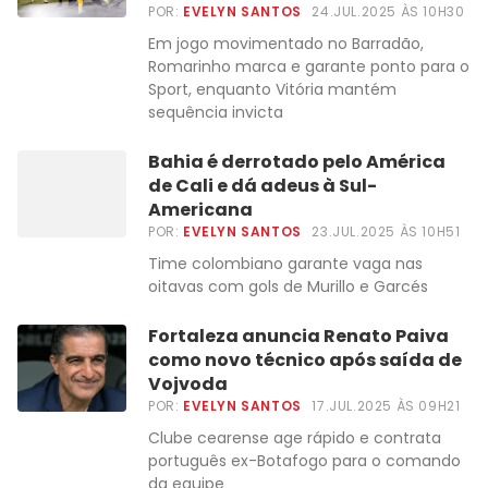
POR:
EVELYN SANTOS
24.JUL.2025 ÀS 10H30
Em jogo movimentado no Barradão,
Romarinho marca e garante ponto para o
Sport, enquanto Vitória mantém
sequência invicta
Bahia é derrotado pelo América
de Cali e dá adeus à Sul-
Americana
POR:
EVELYN SANTOS
23.JUL.2025 ÀS 10H51
Time colombiano garante vaga nas
oitavas com gols de Murillo e Garcés
Fortaleza anuncia Renato Paiva
como novo técnico após saída de
Vojvoda
POR:
EVELYN SANTOS
17.JUL.2025 ÀS 09H21
Clube cearense age rápido e contrata
português ex-Botafogo para o comando
da equipe