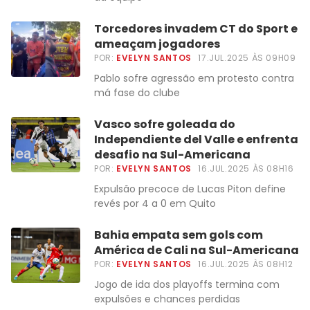
Torcedores invadem CT do Sport e
ameaçam jogadores
POR:
EVELYN SANTOS
17.JUL.2025 ÀS 09H09
Pablo sofre agressão em protesto contra
má fase do clube
Vasco sofre goleada do
Independiente del Valle e enfrenta
desafio na Sul-Americana
POR:
EVELYN SANTOS
16.JUL.2025 ÀS 08H16
Expulsão precoce de Lucas Piton define
revés por 4 a 0 em Quito
Bahia empata sem gols com
América de Cali na Sul-Americana
POR:
EVELYN SANTOS
16.JUL.2025 ÀS 08H12
Jogo de ida dos playoffs termina com
expulsões e chances perdidas