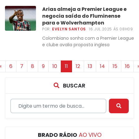
Arias almeja a Premier League e
negocia saída do Fluminense
para o Wolverhampton
POR:
EVELYN SANTOS
16.JUL.2025 ÀS 08H09
Colombiano sonha com a Premier League
e clube avalia proposta inglesa
«
6
7
8
9
10
11
12
13
14
15
16
BUSCAR
BRADO RÁDIO
AO VIVO