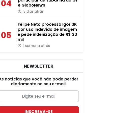
participar de sabatina do G1
04
e GloboNews
3 dias atrás
Felipe Neto processa Igor 3K
por uso indevido de imagem
05
e pede indenização de R$ 30
mil
1 semana atrás
NEWSLETTER
As notícias que você não pode perder
diariamente no seu e-mail.
INSCREVA-SE