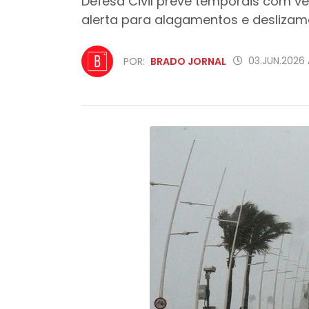
Defesa Civil prevê temporais com ve
alerta para alagamentos e deslizam
03.JUN.2026
POR:
BRADO JORNAL