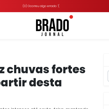
(0) Ocorreu algo errado :'(
az chuvas fortes
artir desta