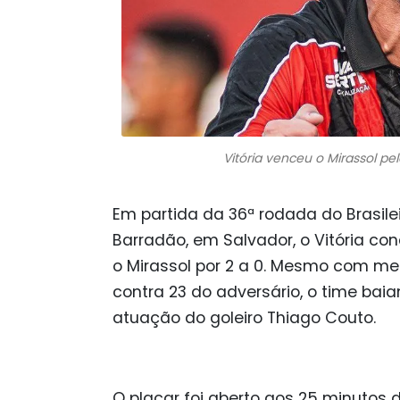
Vitória venceu o Mirassol pelo
Em partida da 36ª rodada do Brasil
Barradão, em Salvador, o Vitória co
o Mirassol por 2 a 0. Mesmo com me
contra 23 do adversário, o time bai
atuação do goleiro Thiago Couto.
O placar foi aberto aos 25 minutos do