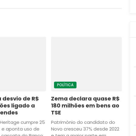
POLÍTICA
 desvio de R$
Zema declara quase R$
ões ligado a
180 milhões em bens ao
Mendes
TSE
Heritage cumpre 25
Patrimônio do candidato do
e aponta uso de
Novo cresceu 37% desde 2022
 cascata do Banco
e tem a maior parte em