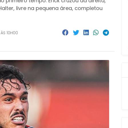
o primeiro tempo: Erick cruzou da direita,
Halter, livre na pequena área, completou
 ÀS 10H00