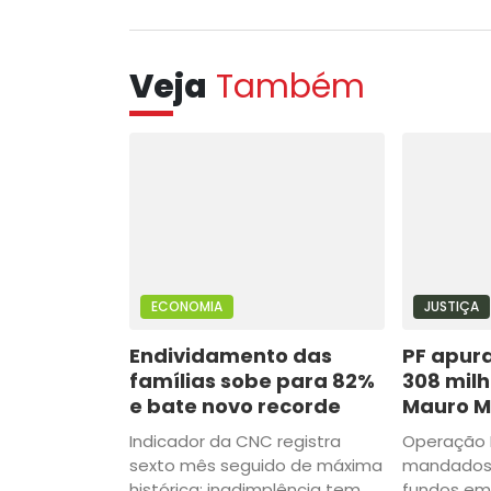
Veja
Também
ECONOMIA
JUSTIÇA
Endividamento das
PF apura
famílias sobe para 82%
308 milh
e bate novo recorde
Mauro 
Indicador da CNC registra
Operação 
sexto mês seguido de máxima
mandados 
histórica; inadimplência tem
fundos em