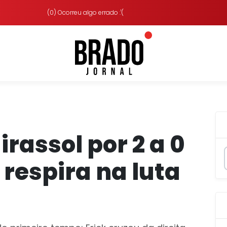
(0) Ocorreu algo errado :'(
irassol por 2 a 0
 respira na luta