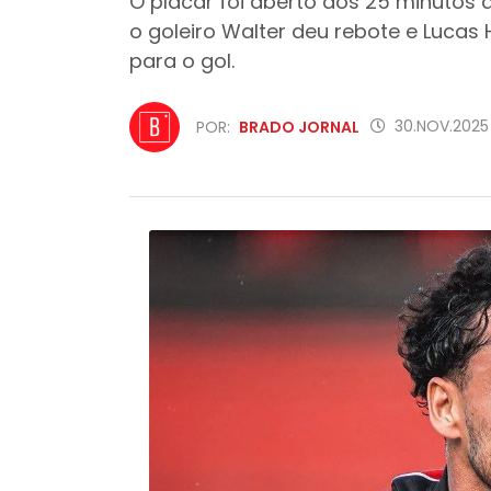
O placar foi aberto aos 25 minutos d
o goleiro Walter deu rebote e Lucas 
para o gol.
30.NOV.2025
POR:
BRADO JORNAL