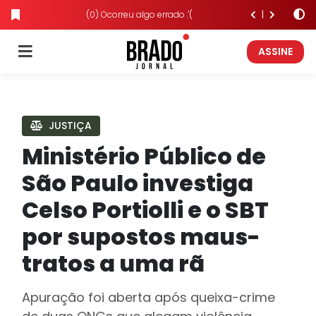
(0) Ocorreu algo errado :'(
ASSINE
JUSTIÇA
Ministério Público de
São Paulo investiga
Celso Portiolli e o SBT
por supostos maus-
tratos a uma rã
Apuração foi aberta após queixa-crime