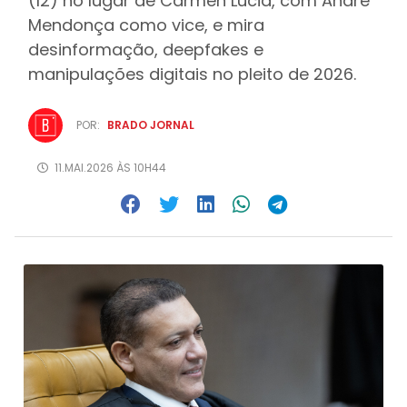
(12) no lugar de Cármen Lúcia, com André
Mendonça como vice, e mira
desinformação, deepfakes e
manipulações digitais no pleito de 2026.
POR:
BRADO JORNAL
11.MAI.2026 ÀS 10H44