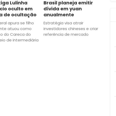
tiga Lulinha
Brasil planeja emitir
cio oculto em
dívida em yuan
 de ocultação
anualmente
eral apura se filho
Estratégia visa atrair
ente atuou como
investidores chineses e criar
to do Careca do
referência de mercado
eio de intermediária