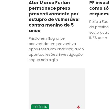
Ator Marco Furlan
PF inves
permanece preso
como só
preventivamente por
esquema
estupro de vulnerável
Polícia Fed
contra menino de 5
do presid
anos
sócio ocul
INSS por m
Prisão em flagrante
convertida em preventiva
após festa em chácara; laudo
apontou lesões; investigação
segue sob sigilo
POLÍTICA