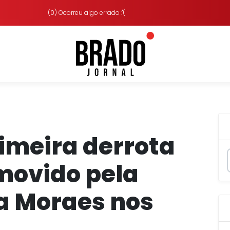
(0) Ocorreu algo errado :'(
rimeira derrota
movido pela
a Moraes nos