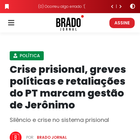
(0) Ocorreu algo errado :'(
ASSINE
POLÍTICA
Crise prisional, greves
políticas e retaliações
do PT marcam gestão
de Jerônimo
Silêncio e crise no sistema prisional
POR:
BRADO JORNAL