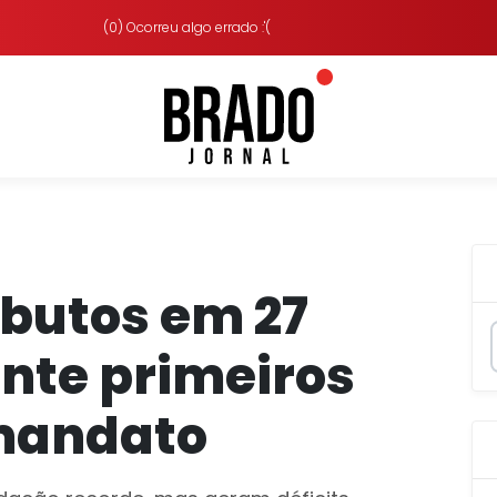
(0) Ocorreu algo errado :'(
ibutos em 27
nte primeiros
 mandato