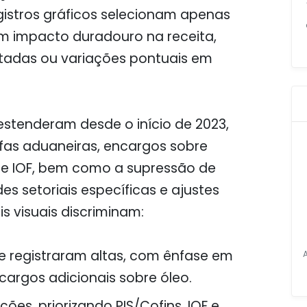
egistros gráficos selecionam apenas
om impacto duradouro na receita,
tadas ou variações pontuais em
 estenderam desde o início de 2023,
fas aduaneiras, encargos sobre
s e IOF, bem como a supressão de
s setoriais específicas e ajustes
s visuais discriminam:
ue registraram altas, com ênfase em
cargos adicionais sobre óleo.
ções, priorizando PIS/Cofins, IOF e