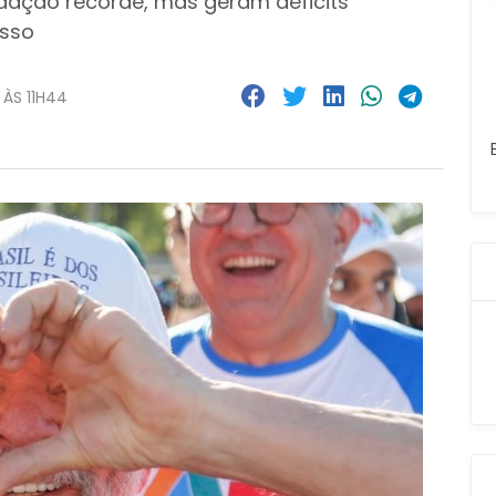
dação recorde, mas geram déficits
esso
ÀS 11H44