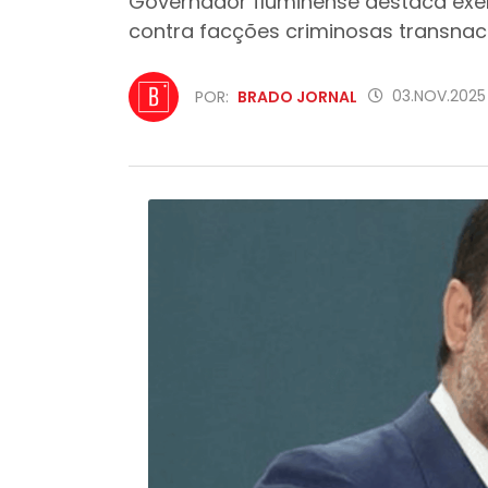
Governador fluminense destaca exem
contra facções criminosas transnac
03.NOV.2025 
POR:
BRADO JORNAL