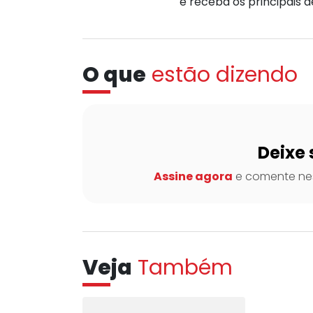
e receba os principais 
O que
estão dizendo
Deixe 
Assine agora
e comente nes
Veja
Também