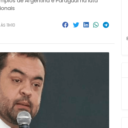
plos de Argentina e Paraguai na luta
ionais
ÀS 11H10