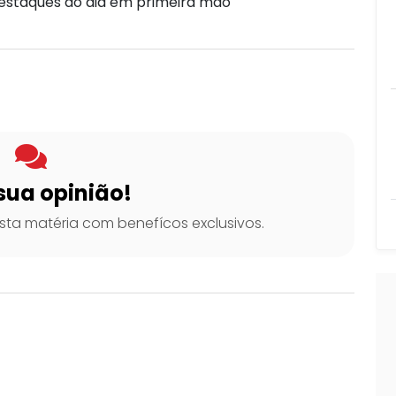
destaques do dia em primeira mão
sua opinião!
ta matéria com benefícos exclusivos.