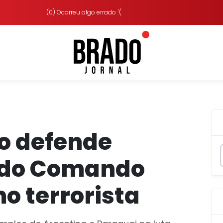
(0) Ocorreu algo errado :'(
o defende
o do Comando
o terrorista