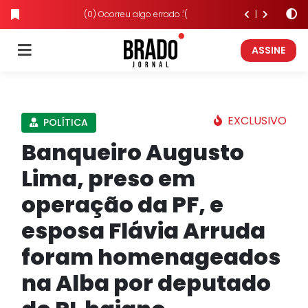
(0) Ocorreu algo errado :'(
ASSINE
EXCLUSIVO
POLÍTICA
Banqueiro Augusto
Lima, preso em
operação da PF, e
esposa Flávia Arruda
foram homenageados
na Alba por deputado