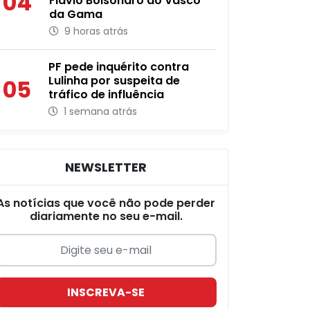
04
Flávio Bolsonaro ao Vasco
da Gama
9 horas atrás
PF pede inquérito contra
Lulinha por suspeita de
05
tráfico de influência
1 semana atrás
NEWSLETTER
As notícias que você não pode perder
diariamente no seu e-mail.
INSCREVA-SE