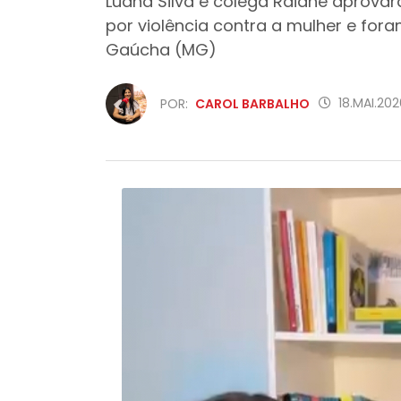
Luana Silva e colega Raiane aprova
por violência contra a mulher e fo
Gaúcha (MG)
18.MAI.202
POR:
CAROL BARBALHO