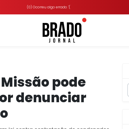
(0) Ocorreu algo errado :'(
 Missão pode
or denunciar
do