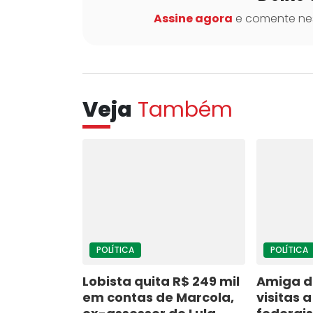
Assine agora
e comente nes
Veja
Também
POLÍTICA
POLÍTICA
Lobista quita R$ 249 mil
Amiga de
em contas de Marcola,
visitas 