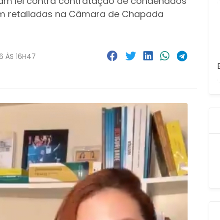
ram lei contra contratação de condenados
ram retaliadas na Câmara de Chapada
6 ÀS 16H47