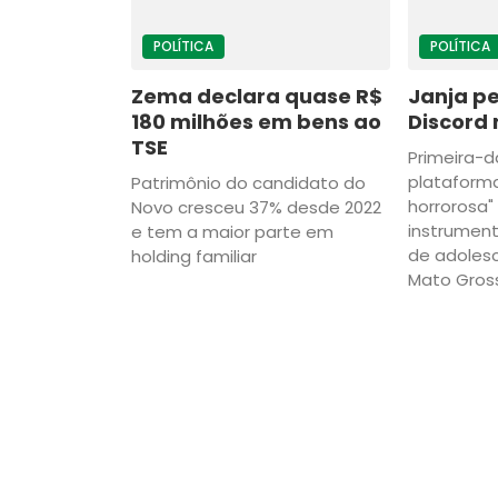
POLÍTICA
POLÍTICA
Zema declara quase R$
Janja p
180 milhões em bens ao
Discord 
TSE
Primeira-d
plataform
Patrimônio do candidato do
horrorosa"
Novo cresceu 37% desde 2022
instrument
e tem a maior parte em
de adoles
holding familiar
Mato Gross