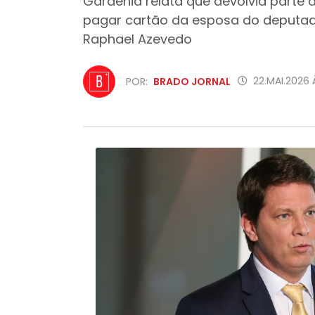
Gardênia relata que devolvia parte d
pagar cartão da esposa do deputado
Raphael Azevedo
22.MAI.2026 
POR:
BRADO JORNAL