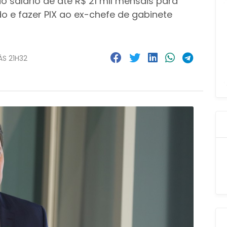
o salário de até R$ 21 mil mensais para
 e fazer PIX ao ex-chefe de gabinete
ÀS 21H32