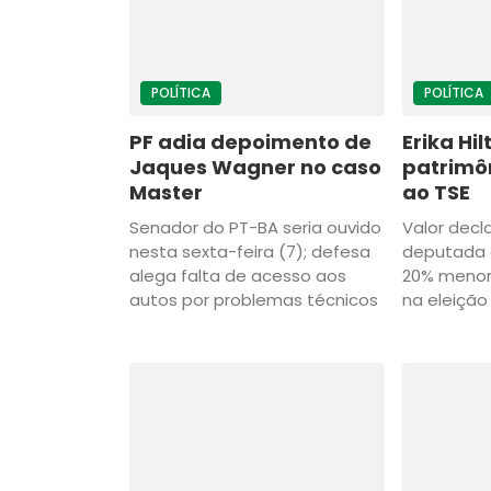
POLÍTICA
POLÍTICA
PF adia depoimento de
Erika Hi
Jaques Wagner no caso
patrimôn
Master
ao TSE
Senador do PT-BA seria ouvido
Valor decl
nesta sexta-feira (7); defesa
deputada 
alega falta de acesso aos
20% menor
autos por problemas técnicos
na eleição