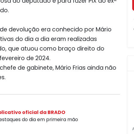
osa do deputado e para fazer PIX ao ex-
do.
de devolução era conhecido por Mário
ativas do dia a dia eram realizadas
o, que atuou como braço direito do
fevereiro de 2024.
chefe de gabinete, Mário Frias ainda não
es.
licativo oficial da BRADO
destaques do dia em primeira mão