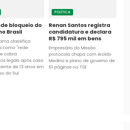
POLÍTICA
ede bloqueio do
Renan Santos registra
no Brasil
candidatura e declara
R$ 795 mil em bens
ama classifica
a como "rede
Empresário do Missão
 e cobra
protocola chapa com Aroldo
os legais após caso
Medina e plano de governo de
cente de 13 anos em
51 páginas no TSE
o do Sul