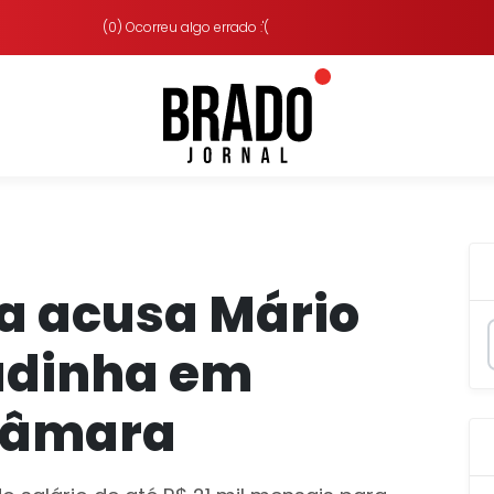
(0) Ocorreu algo errado :'(
a acusa Mário
hadinha em
Câmara