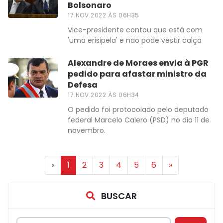
Bolsonaro
17.NOV.2022 ÀS 06H35
Vice-presidente contou que está com
'uma erisipela' e não pode vestir calça
Alexandre de Moraes envia à PGR
pedido para afastar ministro da
Defesa
17.NOV.2022 ÀS 06H34
O pedido foi protocolado pelo deputado
federal Marcelo Calero (PSD) no dia 11 de
novembro.
«
1
2
3
4
5
6
»
BUSCAR