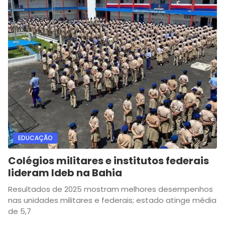
EDUCAÇÃO
Colégios militares e institutos federais
lideram Ideb na Bahia
Resultados de 2025 mostram melhores desempenhos
nas unidades militares e federais; estado atinge média
de 5,7