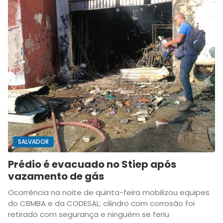
SALVADOR
Prédio é evacuado no Stiep após
vazamento de gás
Ocorrência na noite de quinta-feira mobilizou equipes
do CBMBA e da CODESAL; cilindro com corrosão foi
retirado com segurança e ninguém se feriu