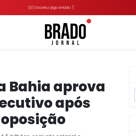
(0) Ocorreu algo errado :'(
a Bahia aprova
xecutivo após
oposição