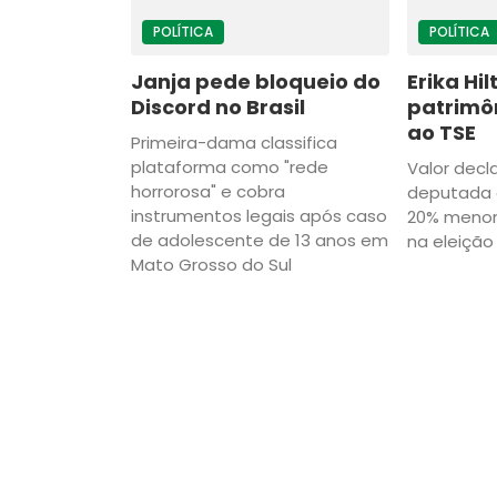
POLÍTICA
POLÍTICA
Janja pede bloqueio do
Erika Hi
Discord no Brasil
patrimôn
ao TSE
Primeira-dama classifica
plataforma como "rede
Valor decl
horrorosa" e cobra
deputada 
instrumentos legais após caso
20% menor
de adolescente de 13 anos em
na eleição
Mato Grosso do Sul