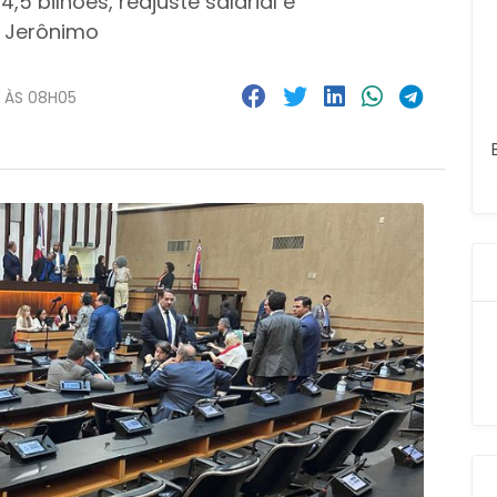
5 bilhões, reajuste salarial e
 Jerônimo
 ÀS 08H05