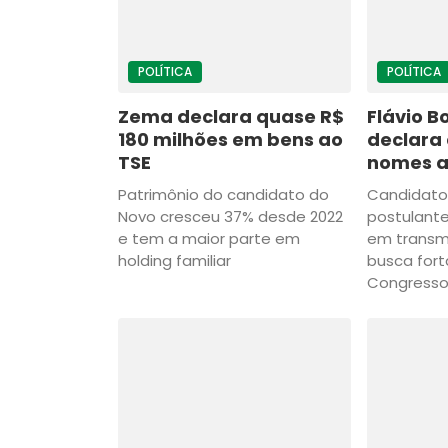
POLÍTICA
POLÍTICA
Zema declara quase R$
Flávio B
180 milhões em bens ao
declara 
TSE
nomes a
Patrimônio do candidato do
Candidato 
Novo cresceu 37% desde 2022
postulant
e tem a maior parte em
em transmi
holding familiar
busca fort
Congress