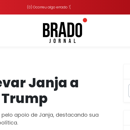
(0) Ocorreu algo errado :'(
evar Janja a
 Trump
o pelo apoio de Janja, destacando sua
lítica.