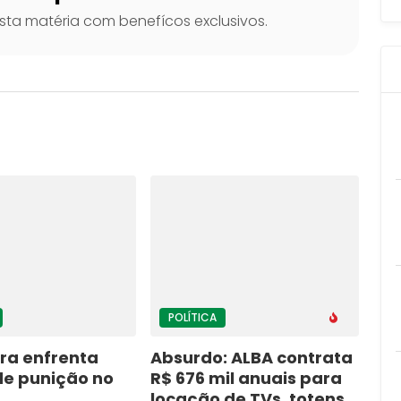
ta matéria com benefícos exclusivos.
POLÍTICA
ra enfrenta
Absurdo: ALBA contrata
de punição no
R$ 676 mil anuais para
locação de TVs, totens