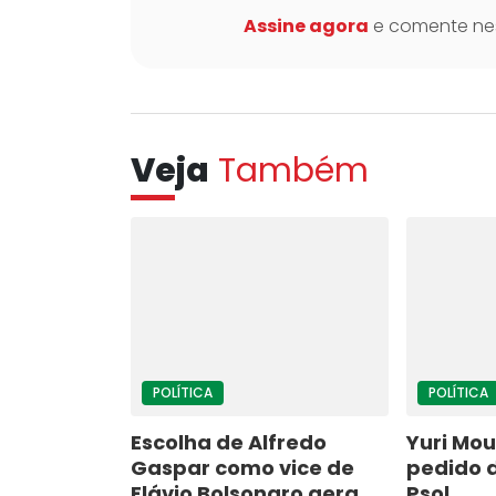
Assine agora
e comente nes
Veja
Também
POLÍTICA
POLÍTICA
Escolha de Alfredo
Yuri Mou
Gaspar como vice de
pedido 
Flávio Bolsonaro gera
Psol