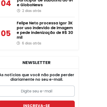
participar de sabatina do G1
04
e GloboNews
2 dias atrás
Felipe Neto processa Igor 3K
por uso indevido de imagem
05
e pede indenização de R$ 30
mil
6 dias atrás
NEWSLETTER
As notícias que você não pode perder
diariamente no seu e-mail.
INSCREVA-SE