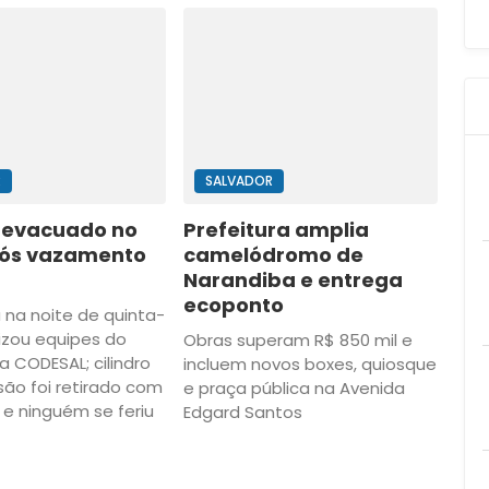
R
SALVADOR
é evacuado no
Prefeitura amplia
pós vazamento
camelódromo de
Narandiba e entrega
ecoponto
 na noite de quinta-
lizou equipes do
Obras superam R$ 850 mil e
 CODESAL; cilindro
incluem novos boxes, quiosque
ão foi retirado com
e praça pública na Avenida
e ninguém se feriu
Edgard Santos