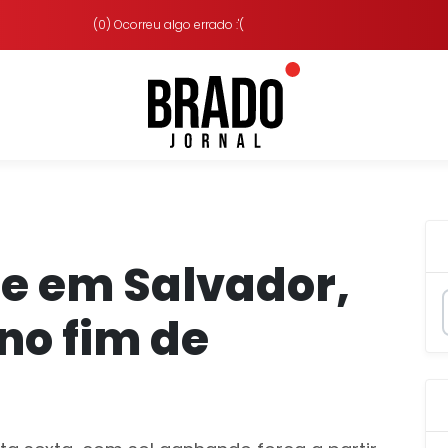
(0) Ocorreu algo errado :'(
e em Salvador,
no fim de