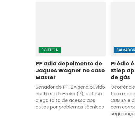
POLÍTICA
SALVADO
PF adia depoimento de
Prédio 
Jaques Wagner no caso
Stiep a
Master
de gás
Senador do PT-BA seria ouvido
Ocorrência
nesta sexta-feira (7); defesa
feira mobi
alega falta de acesso aos
CBMBA e da
autos por problemas técnicos
com corros
segurança 