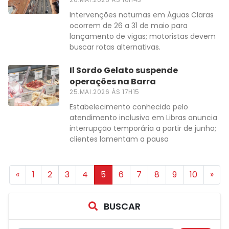
Intervenções noturnas em Águas Claras
ocorrem de 26 a 31 de maio para
lançamento de vigas; motoristas devem
buscar rotas alternativas.
Il Sordo Gelato suspende
operações na Barra
25.MAI.2026 ÀS 17H15
Estabelecimento conhecido pelo
atendimento inclusivo em Libras anuncia
interrupção temporária a partir de junho;
clientes lamentam a pausa
«
1
2
3
4
5
6
7
8
9
10
»
BUSCAR