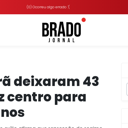
(0) Ocorreu algo errado :'(
Irã deixaram 43
z centro para
anos