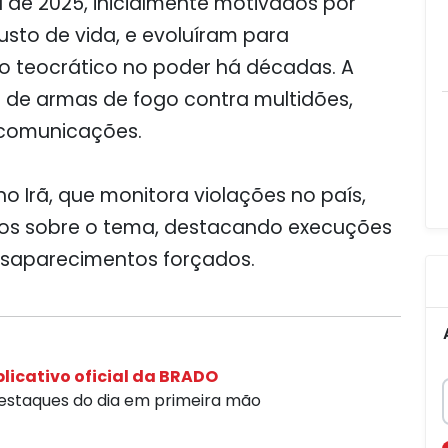
 de 2025, inicialmente motivados por
sto de vida, e evoluíram para
o teocrático no poder há décadas. A
so de armas de fogo contra multidões,
 comunicações.
o Irã, que monitora violações no país,
icos sobre o tema, destacando execuções
desaparecimentos forçados.
licativo oficial da BRADO
destaques do dia em primeira mão