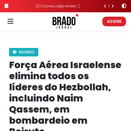
(0) Ocorreu algo errado :'(
ASSINE
MUNDO
Força Aérea Israelense
elimina todos os
líderes do Hezbollah,
incluindo Naim
Qassem, em
bombardeio em