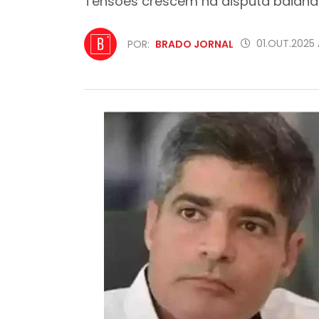
Tensões crescem na disputa baiana 
01.OUT.2025 
POR:
BRADO JORNAL