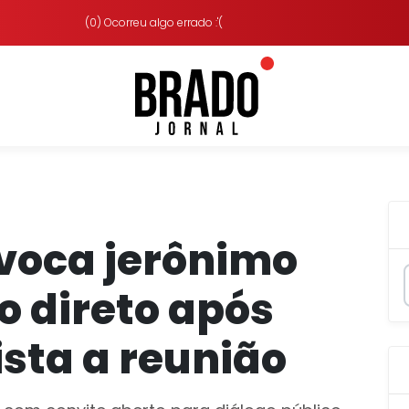
(0) Ocorreu algo errado :'(
voca jerônimo
o direto após
ista a reunião