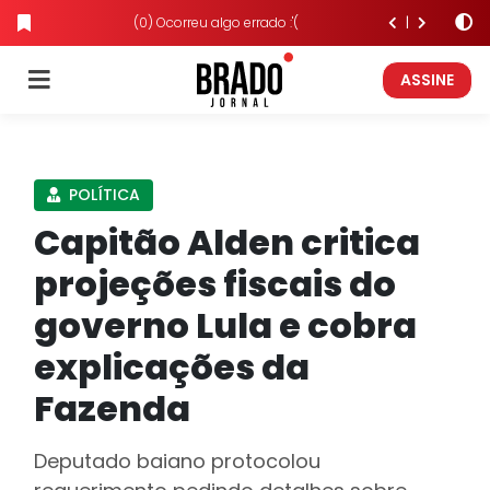
(0) Ocorreu algo errado :'(
ASSINE
POLÍTICA
Capitão Alden critica
projeções fiscais do
governo Lula e cobra
explicações da
Fazenda
Deputado baiano protocolou