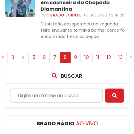
em cachoeira da Chapada
Diamantina
POR:
BRADO JORNAL
03.JUL.2026 ÀS 11H32
Eliton Leão desapareceu na segunda-
feira enquanto tomava banho; corpo foi
encontrado três dias depois
«
3
4
5
6
7
8
9
10
11
12
13
»
BUSCAR
BRADO RÁDIO
AO VIVO