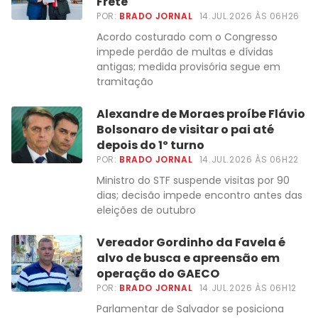
Frete
POR:
BRADO JORNAL
14.JUL.2026 ÀS 06H26
Acordo costurado com o Congresso
impede perdão de multas e dívidas
antigas; medida provisória segue em
tramitação
Alexandre de Moraes proíbe Flávio
Bolsonaro de visitar o pai até
depois do 1º turno
POR:
BRADO JORNAL
14.JUL.2026 ÀS 06H22
Ministro do STF suspende visitas por 90
dias; decisão impede encontro antes das
eleições de outubro
Vereador Gordinho da Favela é
alvo de busca e apreensão em
operação do GAECO
POR:
BRADO JORNAL
14.JUL.2026 ÀS 06H12
Parlamentar de Salvador se posiciona