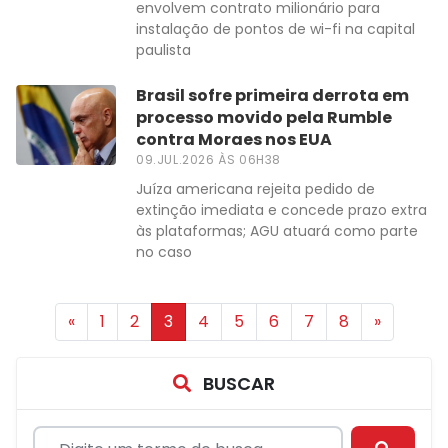
envolvem contrato milionário para
instalação de pontos de wi-fi na capital
paulista
Brasil sofre primeira derrota em
processo movido pela Rumble
contra Moraes nos EUA
09.JUL.2026 ÀS 06H38
Juíza americana rejeita pedido de
extinção imediata e concede prazo extra
às plataformas; AGU atuará como parte
no caso
«
1
2
3
4
5
6
7
8
»
BUSCAR