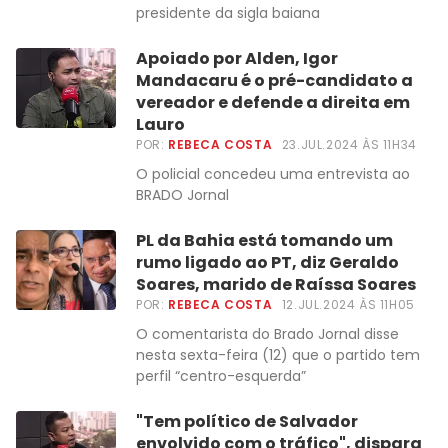
presidente da sigla baiana
Apoiado por Alden, Igor
Mandacaru é o pré-candidato a
vereador e defende a direita em
Lauro
POR:
REBECA COSTA
23.JUL.2024 ÀS 11H34
O policial concedeu uma entrevista ao
BRADO Jornal
PL da Bahia está tomando um
rumo ligado ao PT, diz Geraldo
Soares, marido de Raíssa Soares
POR:
REBECA COSTA
12.JUL.2024 ÀS 11H05
O comentarista do Brado Jornal disse
nesta sexta-feira (12) que o partido tem
perfil “centro-esquerda”
"Tem político de Salvador
envolvido com o tráfico", dispara