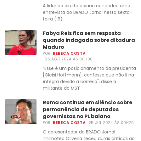
A líder da direita baiana concedeu uma
entrevista ao BRADO Jornal nesta sexta-
feira (16)
Fabya Reis fica sem resposta
quando indagada sobre ditadura
Maduro
POR:
REBECA COSTA
05.AGO.2024 ÀS 08H00
“Esse é um posicionamento da presidenta
[Gleisi Hoffmann], confesso que não li na
íntegra devido a correria", disse a
militante do MST
Roma continua em silêncio sobre
permanência de deputados
governistas no PL baiano
POR:
REBECA COSTA
25.JUL.2024 ÀS 09H29
O apresentador do BRADO Jornal
Thimoteo Oliveira teceu duras críticas ao