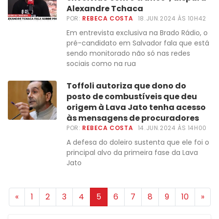
Alexandre Tchaca
POR:
REBECA COSTA
18.JUN.2024 ÀS 10H42
Em entrevista exclusiva na Brado Rádio, o
pré-candidato em Salvador fala que está
sendo monitorado não só nas redes
sociais como na rua
Toffoli autoriza que dono do
posto de combustíveis que deu
origem à Lava Jato tenha acesso
às mensagens de procuradores
POR:
REBECA COSTA
14.JUN.2024 ÀS 14H00
A defesa do doleiro sustenta que ele foi o
principal alvo da primeira fase da Lava
Jato
«
1
2
3
4
5
6
7
8
9
10
»