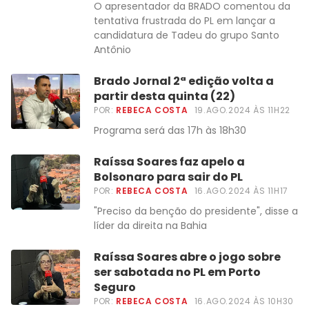
O apresentador da BRADO comentou da
tentativa frustrada do PL em lançar a
candidatura de Tadeu do grupo Santo
Antônio
Brado Jornal 2ª edição volta a
partir desta quinta (22)
POR:
REBECA COSTA
19.AGO.2024 ÀS 11H22
Programa será das 17h às 18h30
Raíssa Soares faz apelo a
Bolsonaro para sair do PL
POR:
REBECA COSTA
16.AGO.2024 ÀS 11H17
"Preciso da benção do presidente", disse a
líder da direita na Bahia
Raíssa Soares abre o jogo sobre
ser sabotada no PL em Porto
Seguro
POR:
REBECA COSTA
16.AGO.2024 ÀS 10H30