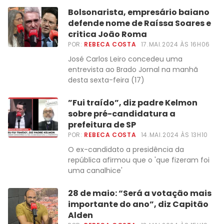
Bolsonarista, empresário baiano
defende nome de Raíssa Soares e
critica João Roma
POR:
REBECA COSTA
17.MAI.2024 ÀS 16H06
José Carlos Leiro concedeu uma
entrevista ao Brado Jornal na manhã
desta sexta-feira (17)
”Fui traído”, diz padre Kelmon
sobre pré-candidatura a
prefeitura de SP
POR:
REBECA COSTA
14.MAI.2024 ÀS 13H10
O ex-candidato a presidência da
república afirmou que o 'que fizeram foi
uma canalhice'
28 de maio: “Será a votação mais
importante do ano”, diz Capitão
Alden