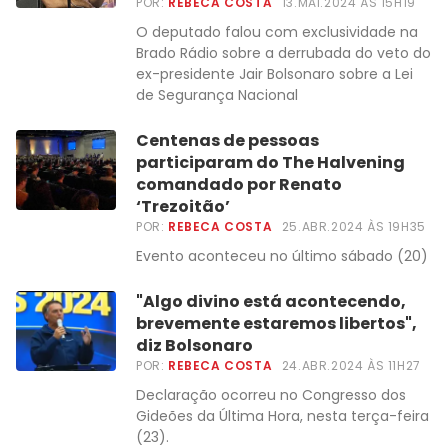
POR:
REBECA COSTA
13.MAI.2024 ÀS 15H19
O deputado falou com exclusividade na
Brado Rádio sobre a derrubada do veto do
ex-presidente Jair Bolsonaro sobre a Lei
de Segurança Nacional
Centenas de pessoas
participaram do The Halvening
comandado por Renato
‘Trezoitão’
POR:
REBECA COSTA
25.ABR.2024 ÀS 19H35
Evento aconteceu no último sábado (20)
"Algo divino está acontecendo,
brevemente estaremos libertos",
diz Bolsonaro
POR:
REBECA COSTA
24.ABR.2024 ÀS 11H27
Declaração ocorreu no Congresso dos
Gideões da Última Hora, nesta terça-feira
(23).