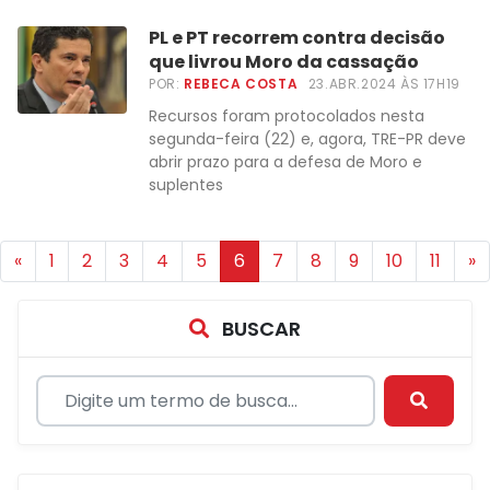
PL e PT recorrem contra decisão
que livrou Moro da cassação
POR:
REBECA COSTA
23.ABR.2024 ÀS 17H19
Recursos foram protocolados nesta
segunda-feira (22) e, agora, TRE-PR deve
abrir prazo para a defesa de Moro e
suplentes
«
1
2
3
4
5
6
7
8
9
10
11
»
BUSCAR