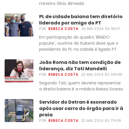
ministro Silvio Almeida
PL de cidade baiana tem diretório
liderado por amigo do PT
POR:
REBECA COSTA
29.MAI.2024 ÀS 18H17
Em participação do quadro 'BRADO
popular', ouvinte de Ituberá disse que o
presidente do PL na cidade é ligado PT
João Roma não tem condição de
liderança, diz Tati Mandelli
POR:
REBECA COSTA
23.MAI.2024 ÀS 08H36
Segundo Tati, quem deveria representar
a direita baiana é a médica Raissa Soares
Servidor do Detran é exonerado
após usar carro do órgão para ir à
praia
POR:
REBECA COSTA
22.MAI.2024 ÀS 17H39