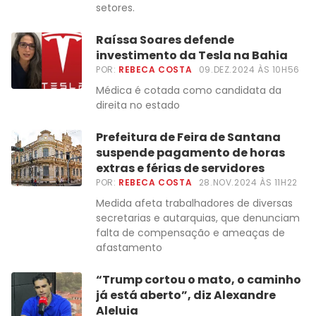
setores.
Raíssa Soares defende
investimento da Tesla na Bahia
POR:
REBECA COSTA
09.DEZ.2024 ÀS 10H56
Médica é cotada como candidata da
direita no estado
Prefeitura de Feira de Santana
suspende pagamento de horas
extras e férias de servidores
POR:
REBECA COSTA
28.NOV.2024 ÀS 11H22
Medida afeta trabalhadores de diversas
secretarias e autarquias, que denunciam
falta de compensação e ameaças de
afastamento
“Trump cortou o mato, o caminho
já está aberto”, diz Alexandre
Aleluia