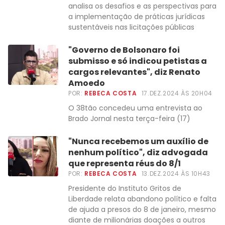
analisa os desafios e as perspectivas para
a implementação de práticas jurídicas
sustentáveis nas licitações públicas
"Governo de Bolsonaro foi
submisso e só indicou petistas a
cargos relevantes", diz Renato
Amoedo
POR:
REBECA COSTA
17.DEZ.2024 ÀS 20H04
O 38tão concedeu uma entrevista ao
Brado Jornal nesta terça-feira (17)
"Nunca recebemos um auxílio de
nenhum político", diz advogada
que representa réus do 8/1
POR:
REBECA COSTA
13.DEZ.2024 ÀS 10H43
Presidente do Instituto Gritos de
Liberdade relata abandono político e falta
de ajuda a presos do 8 de janeiro, mesmo
diante de milionárias doações a outros