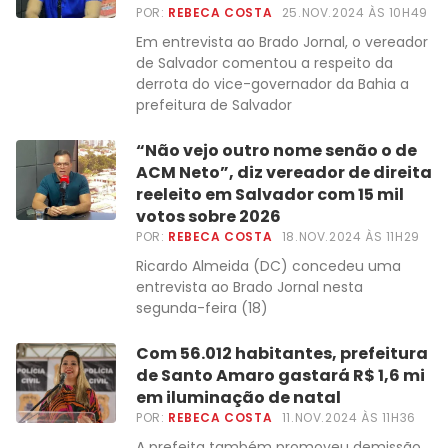
POR:
REBECA COSTA
25.NOV.2024 ÀS 10H49
Em entrevista ao Brado Jornal, o vereador
de Salvador comentou a respeito da
derrota do vice-governador da Bahia a
prefeitura de Salvador
“Não vejo outro nome senão o de
ACM Neto”, diz vereador de direita
reeleito em Salvador com 15 mil
votos sobre 2026
POR:
REBECA COSTA
18.NOV.2024 ÀS 11H29
Ricardo Almeida (DC) concedeu uma
entrevista ao Brado Jornal nesta
segunda-feira (18)
Com 56.012 habitantes, prefeitura
de Santo Amaro gastará R$ 1,6 mi
em iluminação de natal
POR:
REBECA COSTA
11.NOV.2024 ÀS 11H36
A prefeita também promoveu demissão