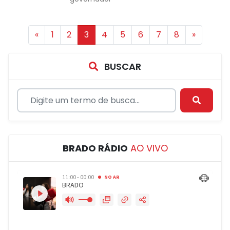
«
1
2
3
4
5
6
7
8
»
BUSCAR
BRADO RÁDIO
AO VIVO