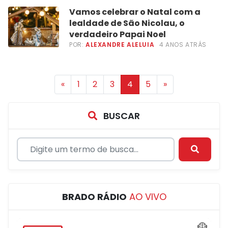
Vamos celebrar o Natal com a
lealdade de São Nicolau, o
verdadeiro Papai Noel
POR:
ALEXANDRE ALELUIA
4 ANOS ATRÁS
«
1
2
3
4
5
»
BUSCAR
BRADO RÁDIO
AO VIVO