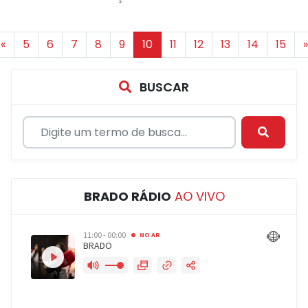
«
5
6
7
8
9
10
11
12
13
14
15
»
BUSCAR
BRADO RÁDIO
AO VIVO