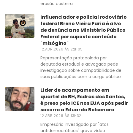
erosão costeira
Influenciador e policial rodoviário
federal Breno Vieira Faria é alvo
de denúncia no Ministério Público
Federal por suposto conteúdo
"misógino"
12.ABR.2026 ÀS 22H05
Representação protocolada por
deputada estadual e advogada pede
investigação sobre compatibilidade de
suas publicações com o cargo público
Líder de acampamento em
quartel de BH, Esdras dos Santos,
é preso pelo ICE nos EUA após pedir
socorro a Eduardo Bolsonaro
12.ABR.2026 ÀS 13H32
Empresário investigado por "atos
antidemocráticos" grava vídeo