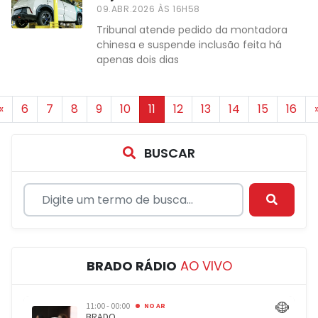
09.ABR.2026 ÀS 16H58
Tribunal atende pedido da montadora
chinesa e suspende inclusão feita há
apenas dois dias
«
6
7
8
9
10
11
12
13
14
15
16
BUSCAR
BRADO RÁDIO
AO VIVO